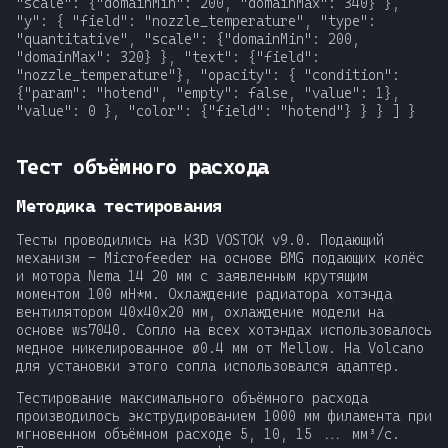
Тест объёмного расхода
Методика тестирования
Тесты проводились на K3D VOSTOK v9.0. Подающий
механизм - Microfeeder на основе BMG подающих колёс
и мотора Nema 14 20 мм с заявленным крутящим
моментом 100 мН*м. Охлаждение радиатора хотэнда
вентилятором 40x40x20 мм, охлаждение модели на
основе ws7040. Сопло на всех хотэндах использовалось
медное никелированное ø0.4 мм от Mellow. На Volcano
для установки этого сопла использовался адаптер.
Тестирование максимального объёмного расхода
производилось экструдированием 1000 мм филамента при
мгновенном объёмном расходе 5, 10, 15 ... мм³/с.