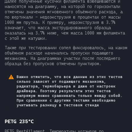
Далее полученные кусочки филамента взвешиваются и
наносятся на диаграмму, на которой по горизонтали
отмечены значения мгновенного объёмного расхода, а
по вертикали - недоэкструзия в процентах от массы
1000 мм прутка. К примеру, недоэкструзия в 3.7%
означает, что масса экструдированного образца
оказалась на 3.7% ниже, чем масса 1000 мм филамента
с этой же катушки.
Также при тестировании сопел фиксировалось, на каком
объёмном расходе начинались пропуски подающего
механизма. На диаграммах участки после последнего
образца без пропусков отмечены пунктиром.
Важно отметить, что все данные из этих тестов
сильно зависят от подающего механизма,
радиатора, термобарьера и даже от настроек
драйвера. Поэтому результаты этих тестов
напрямую можно сравнивать только между собой.
При сравнении с другими тестами необходимо
учитывать разницу в тестовом стенде
PETG 235ºC
PETG Bestfilament. Температуры хотэндов по