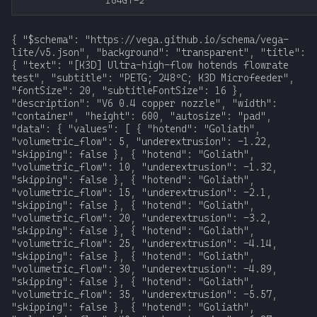
104GT-2
{ "$schema": "https://vega.github.io/schema/vega-lite/v5.json", "background": "transparent", "title": { "text": "[K3D] Ultra-high-flow hotends flowrate test", "subtitle": "PETG; 248ºC; K3D Microfeeder", "fontSize": 20, "subtitleFontSize": 16 }, "description": "V6 0.4 copper nozzle", "width": "container", "height": 600, "autosize": "pad", "data": { "values": [ { "hotend": "Goliath", "volumetric_flow": 5, "underextrusion": -1.22, "skipping": false }, { "hotend": "Goliath", "volumetric_flow": 10, "underextrusion": -1.32, "skipping": false }, { "hotend": "Goliath", "volumetric_flow": 15, "underextrusion": -2.1, "skipping": false }, { "hotend": "Goliath", "volumetric_flow": 20, "underextrusion": -3.2, "skipping": false }, { "hotend": "Goliath", "volumetric_flow": 25, "underextrusion": -4.14, "skipping": false }, { "hotend": "Goliath", "volumetric_flow": 30, "underextrusion": -4.89, "skipping": false }, { "hotend": "Goliath", "volumetric_flow": 35, "underextrusion": -5.57, "skipping": false }, { "hotend": "Goliath", "volumetric_flow": 40, "underextrusion": -6.87, "skipping": false }, { "hotend": "Goliath", "volumetric_flow": 45, "underextrusion": -7.62, "skipping": false }, { "hotend": "Goliath", "volumetric_flow": 50, "underextrusion": -9.69, "skipping": false }, { "hotend": "Goliath", "volumetric_flow": 50, "underextrusion": -9.69, "skipping": true }, { "hotend": "Goliath", "volumetric_flow": 55, "underextrusion": -12.03, "skipping": true }, { "hotend": "Goliath", "volumetric_flow": 60, "underextrusion": -20.09, "skipping": true }, { "hotend": "Goliath + ext", "volumetric_flow": 5, "underextrusion": -0.19, "skipping": false }, { "hotend": "Goliath + ext", "volumetric_flow": 10, "underextrusion": -1.2, "skipping": false }, { "hotend": "Goliath + ext", "volumetric_flow": 15, "underextrusion": -1.94, "skipping": false }, { "hotend": "Goliath + ext", "volumetric_flow": 20, "underextrusion": -2.88, "skipping": false }, { "hotend": "Goliath + ext", "volumetric_flow": 25, "underextrusion": -4.04, "skipping": false }, { "hotend": "Goliath + ext", "volumetric_flow": 30, "underextrusion": -4.85, "skipping": false }, { "hotend": "Goliath + ext", "volumetric_flow": 35, "underextrusion": -5.91, "skipping": false }, { "hotend": "Goliath + ext", "volumetric_flow": 40, "underextrusion": -6.3, "skipping": false }, { "hotend": "Goliath + ext", "volumetric_flow": 45, "underextrusion": -6.75, "skipping": false }, { "hotend": "Goliath + ext", "volumetric_flow": 50, "underextrusion": -7.79, "skipping": false }, { "hotend": "Goliath + ext", "volumetric_flow": 50, "underextrusion": -7.79, "skipping": true }, { "hotend": "Goliath + ext", "volumetric_flow": 55, "underextrusion": -70.47, "skipping": true }, { "hotend": "CHC XL", "volumetric_flow": 5, "underextrusion": -1.55, "skipping": false }, { "hotend": "CHC XL", "volumetric_flow": 10, "underextrusion": -2.42, "skipping": false }, { "hotend": "CHC XL", "volumetric_flow": 15, "underextrusion": -3.07, "skipping": false }, { "hotend": "CHC XL", "volumetric_flow": 20, "underextrusion": -3.65, "skipping": false }, { "hotend": "CHC XL", "volumetric_flow": 25, "underextrusion": -4.49, "skipping": false }, { "hotend": "CHC XL", "volumetric_flow": 30, "underextrusion": -5.62, "skipping": false }, { "hotend": "CHC XL", "volumetric_flow": 35, "underextrusion": -7.01, "skipping": false }, { "hotend": "CHC XL", "volumetric_flow": 40, "underextrusion": -7.92, "skipping": false }, { "hotend": "CHC XL", "volumetric_flow": 45, "underextrusion": -9.14, "skipping": false }, { "hotend": "CHC XL", "volumetric_flow": 50, "underextrusion": -10.92, "skipping": false }, { "hotend": "CHC XL", "volumetric_flow": 50, "underextrusion": -10.92, "skipping": true }, { "hotend": "CHC XL", "volumetric_flow": 55, "underextrusion": -15.35, "skipping": true }, { "hotend": "CHC XL", "volumetric_flow": 60, "underextrusion": -22.13, "skipping": true }, { "hotend": "CHC XL + ext", "volumetric_flow": 5, "underextrusion": -0.55, "skipping": false }, { "hotend": "CHC XL + ext", "volumetric_flow": 10, "underextrusion": -1.78, "skipping": false }, { "hotend": "CHC XL + ext", "volumetric_flow": 15, "underextrusion": -3.07, "skipping": false }, { "hotend": "CHC XL + ext", "volumetric_flow": 20, "underextrusion": -4.1, "skipping": false }, { "hotend": "CHC XL + ext", "volumetric_flow": 25, "underextrusion": -5.01, "skipping": false }, { "hotend": "CHC XL + ext", "volumetric_flow": 30, "underextrusion": -5.62, "skipping": false }, { "hotend": "CHC XL + ext", "volumetric_flow": 35, "underextrusion": -6.2, "skipping": false }, { "hotend": "CHC XL + ext", "volumetric_flow": 40, "underextrusion": -6.98, "skipping": false }, { "hotend": "CHC XL + ext", "volumetric_flow": 45, "underextrusion": -8.05, "skipping": false }, { "hotend": "CHC XL + ext", "volumetric_flow": 50, "underextrusion": -9.08, "skipping": false }, { "hotend": "CHC XL + ext", "volumetric_flow": 55, "underextrusion": -10.76, "skipping": false }, { "hotend": "CHC XL + ext", "volumetric_flow": 55, "underextrusion": -10.76, "skipping": true }, { "hotend": "CHC XL + ext", "volumetric_flow": 60, "underextrusion": -18.19, "skipping": true }, { "hotend": "Rapido ACE HF", "volumetric_flow": 5, "underextrusion": -1.71, "skipping": false }, { "hotend": "Rapido ACE HF", "volumetric_flow": 10, "underextrusion": -2.94, "skipping": false }, { "hotend": "Rapido ACE HF", "volumetric_flow": 15, "underextrusion": -3.62, "skipping": false }, { "hotend": "Rapido ACE HF", "volumetric_flow": 20, "underextrusion": -4.39, "skipping": false }, { "hotend": "Rapido ACE HF", "volumetric_flow": 25, "underextrusion": -5.78, "skipping": false }, { "hotend": "Rapido ACE HF", "volumetric_flow": 30, "underextrusion": -7.14, "skipping": false }, { "hotend": "Rapido ACE HF", "volumetric_flow": 30, "underextrusion": -7.14, "skipping": true }, { "hotend": "Rapido ACE HF", "volumetric_flow": 35, "underextrusion": -13.6, "skipping": true }, { "hotend": "Rapido ACE HF", "volumetric_flow": 40, "underextrusion": -24.78, "skipping": true }, { "hotend": "Rapido ACE UHF", "volumetric_flow": 5, "underextrusion": -0.32, "skipping": false }, { "hotend": "Rapido ACE UHF", "volumetric_flow": 10, "underextrusion": -2.0, "skipping": false }, { "hotend": "Rapido ACE UHF", "volumetric_flow": 15, "underextrusion": -3.07, "skipping": false }, { "hotend": "Rapido ACE UHF", "volumetric_flow": 20, "underextrusion": -3.81, "skipping": false }, { "hotend": "Rapido ACE UHF", "volumetric_flow": 25, "underextrusion": -5.04, "skipping": false }, { "hotend": "Rapido ACE UHF", "volumetric_flow": 30, "underextrusion": -6.43, "skipping": false }, { "hotend": "Rapido ACE UHF", "volumetric_flow": 35, "underextrusion": -7.88, "skipping": false }, { "hotend": "Rapido ACE UHF", "volumetric_flow": 40, "underextrusion": -11.02, "skipping": false }, { "hotend": "Rapido ACE UHF", "volumetric_flow": 40, "underextrusion": -11.02, "skipping": tru