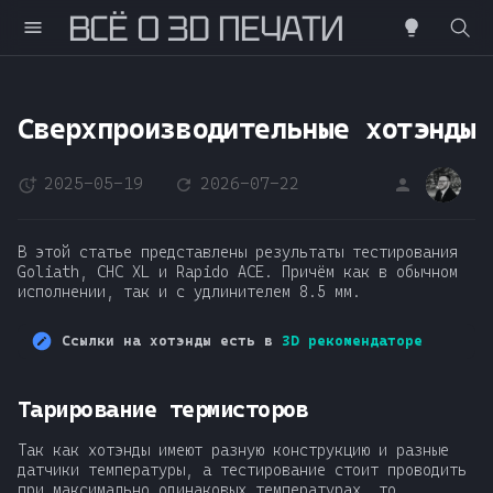
ВСË О 3D ПЕЧАТИ
Н
а
Сверхпроизводительные хотэнды
ч
2025-05-19
2026-07-22
DS
н
и
В этой статье представлены результаты тестирования
т
Goliath, CHC XL и Rapido ACE. Причём как в обычном
исполнении, так и с удлинителем 8.5 мм.
е
Ссылки на хотэнды есть в
3D рекомендаторе
п
е
Тарирование термисторов
ч
Так как хотэнды имеют разную конструкцию и разные
а
датчики температуры, а тестирование стоит проводить
при максимально одинаковых температурах, то