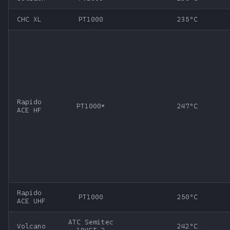
CHC XL
PT1000
235ºC
Rapido
PT1000*
247ºC
ACE HF
Rapido
PT1000
250ºC
ACE UHF
ATC Semitec
Volcano
242ºC