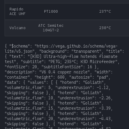
Rapido
PT1000
237ºC
ACE UHF
ATC Semitec
Volcano
230ºC
104GT-2
{ "$schema": "https://vega.github.io/schema/vega-lite/v5.json", "background": "transparent", "title": { "text": "[K3D] Ultra-high-flow hotends flowrate test", "subtitle": "PETG; 235ºC; K3D Microfeeder", "fontSize": 20, "subtitleFontSize": 16 }, "description": "V6 0.4 copper nozzle", "width": "container", "height": 600, "autosize": "pad", "data": { "values": [ { "hotend": "Goliath", "volumetric_flow": 5, "underextrusion": -1.12, "skipping": false }, { "hotend": "Goliath", "volumetric_flow": 10, "underextrusion": -2.26, "skipping": false }, { "hotend": "Goliath", "volumetric_flow": 15, "underextrusion": -3.39, "skipping": false }, { "hotend": "Goliath", "volumetric_flow": 20, "underextrusion": -4.43, "skipping": false }, { "hotend": "Goliath", "volumetric_flow": 25, "underextrusion": -5.02, "skipping": false }, { "hotend": "Goliath", "volumetric_flow": 30, "underextrusion": -6.19, "skipping": false }, { "hotend": "Goliath", "volumetric_flow": 35, "underextrusion": -7.16, "skipping": false }, { "hotend": "Goliath", "volumetric_flow": 40, "underextrusion": -8.46, "skipping": false }, { "hotend": "Goliath", "volumetric_flow": 40, "underextrusion": -8.46, "skipping": true }, { "hotend": "Goliath", "volumetric_flow": 45, "underextrusion": -10.99, "skipping": true }, { "hotend": "Goliath", "volumetric_flow": 50, "underextrusion": -100, "skipping": true }, { "hotend": "Goliath + ext", "volumetric_flow": 5, "underextrusion": -1.43, "skipping": false }, { "hotend": "Goliath + ext", "volumetric_flow": 10, "underextrusion": -1.74, "skipping": false }, { "hotend": "Goliath + ext", "volumetric_flow": 15, "underextrusion": -2.84, "skipping": false }, { "hotend": "Goliath + ext", "volumetric_flow": 20, "underextrusion": -4.81, "skipping": false }, { "hotend": "Goliath + ext", "volumetric_flow": 25, "underextrusion": -5.01, "skipping": false }, { "hotend": "Goliath + ext", "volumetric_flow": 30, "underextrusion": -5.95, "skipping": false }, { "hotend": "Goliath + ext", "volumetric_flow": 30, "underextrusion": -5.95, "skipping": true }, { "hotend": "Goliath + ext", "volumetric_flow": 35, "underextrusion": -7.92, "skipping": true }, { "hotend": "Goliath + ext", "volumetric_flow": 40, "underextrusion": -7.69, "skipping": true }, { "hotend": "Goliath + ext", "volumetric_flow": 45, "underextrusion": -11.86, "skipping": true }, { "hotend": "CHC XL", "volumetric_flow": 5, "underextrusion": -1.26, "skipping": false }, { "hotend": "CHC XL", "volumetric_flow": 10, "underextrusion": -2.49, "skipping": false }, { "hotend": "CHC XL", "volumetric_flow": 15, "underextrusion": -3.94, "skipping": false }, { "hotend": "CHC XL", "volumetric_flow": 20, "underextrusion": -4.65, "skipping": false }, { "hotend": "CHC XL", "volumetric_flow": 25, "underextrusion": -5.46, "skipping": false }, { "hotend": "CHC XL", "volumetric_flow": 30, "underextrusion": -7.24, "skipping": false }, { "hotend": "CHC XL", "volumetric_flow": 35, "underextrusion": -8.53, "skipping": false }, { "hotend": "CHC XL", "volumetric_flow": 40, "underextrusion": -9.85, "skipping": false }, { "hotend": "CHC XL", "volumetric_flow": 40, "underextrusion": -9.85, "skipping": true }, { "hotend": "CHC XL", "volumetric_flow": 45, "underextrusion": -12.28, "skipping": true }, { "hotend": "CHC XL", "volumetric_flow": 50, "underextrusion": -18.35, "skipping": true }, { "hotend": "CHC XL + ext", "volumetric_flow": 5, "underextrusion": -0.81, "skipping": false }, { "hotend": "CHC XL + ext", "volumetric_flow": 10, "underextrusion": -1.78, "skipping": false }, { "hotend": "CHC XL + ext", "volumetric_flow": 15, "underextrusion": -3.3, "skipping": false }, { "hotend": "CHC XL + ext", "volumetric_flow": 20, "underextrusion": -4.26, "skipping": false }, { "hotend": "CHC XL + ext", "volumetric_flow": 25, "underextrusion": -5.4, "skipping": false }, { "hotend": "CHC XL + ext", "volumetric_flow": 30, "underextrusion": -6.53, "skipping": false }, { "hotend": "CHC XL + ext", "volumetric_flow": 35, "underextrusion": -6.72, "skipping": false }, { "hotend": "CHC XL + ext", "volumetric_flow": 40, "underextrusion": -7.4, "skipping": false }, { "hotend": "CHC XL + ext", "volumetric_flow": 40, "underextrusion": -7.4, "skipping": true }, { "hotend": "CHC XL + ext", "volumetric_flow": 45, "underextrusion": -9.47, "skipping": true }, { "hotend": "CHC XL + ext", "volumetric_flow": 50, "underextrusion": -17.67, "skipping": true }, { "hotend": "Rapido ACE HF", "volumetric_flow": 5, "underextrusion": -1.23, "skipping": false }, { "hotend": "Rapido ACE HF", "volumetric_flow": 10, "underextrusion": -2.0, "skipping": false }, { "hotend": "Rapido ACE HF", "volumetric_flow": 15, "underextrusion": -3.36, "skipping": false }, { "hotend": "Rapido ACE HF", "volumetric_flow": 20, "underextrusion": -5.2, "skipping": false }, { "hotend": "Rapido ACE HF", "volumetric_flow": 25, "underextrusion": -7.11, "skipping": false }, { "hotend": "Rapido ACE HF", "volumetric_flow": 25, "underextrusion": -7.11, "skipping": true }, { "hotend": "Rapido ACE HF", "volumetric_flow": 30, "underextrusion": -10.34, "skipping": true }, { "hotend": "Rapido ACE HF", "volumetric_flow": 35, "underextrusion": -21.36, "skipping": true }, { "hotend": "Rapido ACE UHF", "volumetric_flow": 5, "underextrusion": -1.78, "skipping": false }, { "hotend": "Rapido ACE UHF", "volumetric_flow": 10, "underextrusion": -3.07, "skipping": false }, { "hotend": "Rapido ACE UHF", "volumetric_flow": 15, "underextrusion": -4.14, "skipping": false }, { "hotend": "Rapido ACE UHF", "volumetric_flow": 20, "underextrusion": -5.46, "skipping": false }, { "hotend": "Rapido ACE UHF", "volumetric_flow": 25, "underextrusion": -6.91, "skipping": false }, { "hotend": "Rapido ACE UHF", "volumetric_flow": 30, "underextrusion": -8.76, "skipping": false }, { "hotend": "Rapido ACE UHF", "volumetric_flow": 35, "underextrusion": -10.69, "skipping": false }, { "hotend": "Rapido ACE UHF", "volumetric_flow": 35, "underextrusion": -10.69, "skipping": true }, { "hotend": "Rapido ACE UHF", "volumetric_flow": 40, "underextrusion": -22.04, "skipping": true }, { "hotend": "Volcano", "volumetric_flow": 5, "underextrusion": -2.26, "skipping": false }, { "hotend": "Volcano", "volumetric_flow": 10, "underextrusion": -3.55, "skipping": false }, { "hotend": "Volcano", "volumetric_flow": 15, "underextrusion": -4.23, "skipping": false }, { "hotend": "Volcano", "volumetric_flow": 20, "underextrusion": -4.78, "skipping": false }, { "hotend": "Volcano", "volumetric_flow": 25, "underextrusion": -9.27, "skipping": false }, { "hotend": "Volcano", "volumetric_flow": 25, "underextrusion": -9.27, "skipping": true }, { "hotend": "Volcano", "volumetric_flow": 30, "underextrusion": -25.2, "skipping": true } ] }, "layer": [ { "mark": { "type": "line", "point": {"size": 100}, "clip": true, "strokeWidth": 3, "tooltip": true }, "encoding": { "x": { "field": "volumetric_flow", "type": "quantitative",