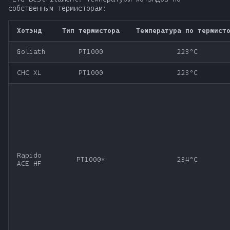
собственным термисторам:
Хотэнд
Тип термистора
Температура по термист
Goliath
PT1000
223ºC
CHC XL
PT1000
223ºC
Rapido
PT1000*
234ºC
ACE HF