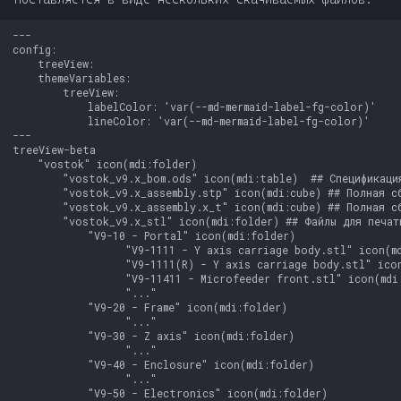
т
---

а
config:

    treeView:

т
    themeVariables:

        treeView:

            labelColor: 'var(--md-mermaid-label-fg-color)'

ь
            lineColor: 'var(--md-mermaid-label-fg-color)'

---

д
treeView-beta

    "vostok" icon(mdi:folder)

л
        "vostok_v9.x_bom.ods" icon(mdi:table)  ## Спецификация
        "vostok_v9.x_assembly.stp" icon(mdi:cube) ## Полная сб
я
        "vostok_v9.x_assembly.x_t" icon(mdi:cube) ## Полная с
        "vostok_v9.x_stl" icon(mdi:folder) ## Файлы для печати
            "V9-10 - Portal" icon(mdi:folder)

п
                  "V9-1111 - Y axis carriage body.stl" icon(md
                  "V9-1111(R) - Y axis carriage body.stl" icon
о
                  "V9-11411 - Microfeeder front.stl" icon(mdi:
                  "..."

и
            "V9-20 - Frame" icon(mdi:folder)

                  "..."

с
            "V9-30 - Z axis" icon(mdi:folder)

                  "..."

            "V9-40 - Enclosure" icon(mdi:folder)

к
                  "..."

            "V9-50 - Electronics" icon(mdi:folder)

а