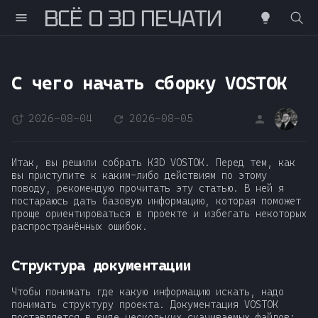
ВСË О 3D ПЕЧАТИ
Н
а
С чего начать сборку VOSTOK
ч
2026-08-04
2026-08-05
DS
н
и
Итак, вы решили собрать K3D VOSTOK. Перед тем, как
т
вы приступите к каким-либо действиям по этому
поводу, рекомендую прочитать эту статью. В ней я
е
постараюсь дать базовую информацию, которая поможет
проще ориентироваться в проекте и избегать некоторых
п
распространённых ошибок.
е
Структура документации
ч
Чтобы понимать где какую информацию искать, надо
а
понимать структуру проекта. Документация VOSTOK
поставляется в виде нескольких скачиваемых файлов: