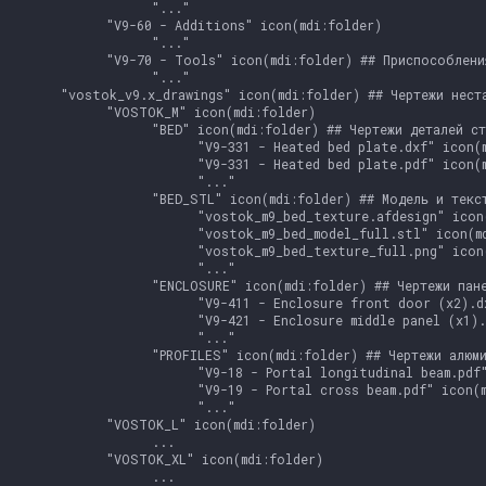
                  "..."

            "V9-60 - Additions" icon(mdi:folder)

                  "..."

            "V9-70 - Tools" icon(mdi:folder) ## Приспособлени
                  "..."

      "vostok_v9.x_drawings" icon(mdi:folder) ## Чертежи неста
            "VOSTOK_M" icon(mdi:folder)

                  "BED" icon(mdi:folder) ## Чертежи деталей ст
                        "V9-331 - Heated bed plate.dxf" icon(m
                        "V9-331 - Heated bed plate.pdf" icon(m
                        "..."

                  "BED_STL" icon(mdi:folder) ## Модель и текст
                        "vostok_m9_bed_texture.afdesign" icon(
                        "vostok_m9_bed_model_full.stl" icon(md
                        "vostok_m9_bed_texture_full.png" icon(
                        "..."

                  "ENCLOSURE" icon(mdi:folder) ## Чертежи пане
                        "V9-411 - Enclosure front door (x2).dx
                        "V9-421 - Enclosure middle panel (x1).
                        "..."

                  "PROFILES" icon(mdi:folder) ## Чертежи алюми
                        "V9-18 - Portal longitudinal beam.pdf"
                        "V9-19 - Portal cross beam.pdf" icon(m
                        "..."

            "VOSTOK_L" icon(mdi:folder)

                  ...

            "VOSTOK_XL" icon(mdi:folder)

                  ...
