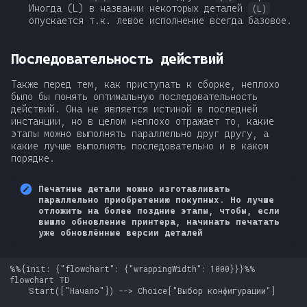
Иногда (L) в названии некоторых деталей
(L)
опускается т.к. левое исполнение всегда базовое.
Последовательность действий
Также перед тем, как приступать к сборке, неплохо
было бы понять оптимальную последовательность
действий. Она не является истиной в последней
инстанции, но в целом неплохо отражает то, какие
этапы можно выполнять параллельно друг другу, а
какие лучше выполнять последовательно и в каком
порядке.
Печатные детали можно изготавливать
параллельно приобретению покупных. Но лучше
отложить на более поздние этапы, чтобы, если
вышло обновление принтера, начинать печатать
уже обновлённые версии деталей
%%{init: {"flowchart": {"wrappingWidth": 1000}}}%%

flowchart TD

    Start(["Начало"]) --> Choice["Выбор конфигурации"]
