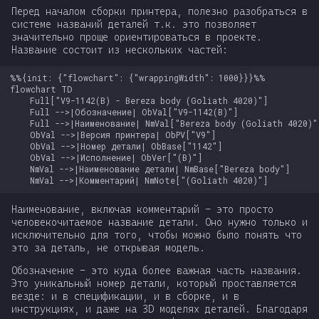
Перед началом сборки принтера, полезно разобраться в
системе названий деталей т.к. это позволяет
значительно проще ориентироваться в проекте.
Название состоит из нескольких частей:
%%{init: {"flowchart": {"wrappingWidth": 1000}}}%%

flowchart TD

    Full["V9-1142(B) - Bereza body (Goliath 4020)"]

    Full -->|Обозначение| ObVal["V9-1142(B)"]

    Full -->|Наименование| NmVal["Bereza body (Goliath 4020)"]
    ObVal -->|Версия принтера| ObPV["V9"]

    ObVal -->|Номер детали| ObBase["1142"]

    ObVal -->|Исполнение| ObVer["(B)"]

    NmVal -->|Наименование детали| NmBase["Bereza body"]

    NmVal -->|Комментарий| NmNote["(Goliath 4020)"]
Наименование, включая комментарий - это просто
человекочитаемое название детали. Оно нужно только и
исключительно для того, чтобы можно было понять что
это за деталь, не открывая модель.
Обозначение - это куда более важная часть названия.
Это уникальный номер детали, который проставляется
везде: и в спецификации, и в сборке, и в
инструкциях, и даже на 3D моделях деталей. Благодаря