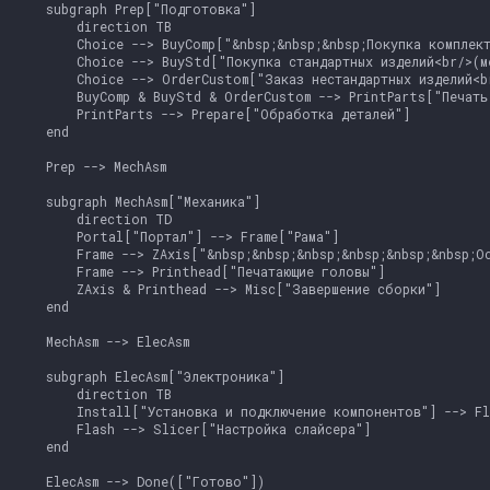
    subgraph Prep["Подготовка"]

        direction TB

        Choice --> BuyComp["&nbsp;&nbsp;&nbsp;Покупка комплект
        Choice --> BuyStd["Покупка стандартных изделий<br/>(ме
        Choice --> OrderCustom["Заказ нестандартных изделий<br
        BuyComp & BuyStd & OrderCustom --> PrintParts["Печать 
        PrintParts --> Prepare["Обработка деталей"]

    end

    Prep --> MechAsm

    subgraph MechAsm["Механика"]

        direction TD

        Portal["Портал"] --> Frame["Рама"]

        Frame --> ZAxis["&nbsp;&nbsp;&nbsp;&nbsp;&nbsp;&nbsp;Ос
        Frame --> Printhead["Печатающие головы"]

        ZAxis & Printhead --> Misc["Завершение сборки"]

    end

    MechAsm --> ElecAsm

    subgraph ElecAsm["Электроника"]

        direction TB

        Install["Установка и подключение компонентов"] --> Fl
        Flash --> Slicer["Настройка слайсера"]

    end

    ElecAsm --> Done(["Готово"])