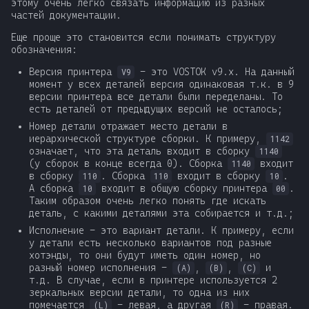
этому очень легко связать информацию из разных
частей документации.
Еще проще это становится если понимать структуру
обозначения:
Версия принтера
- это VOSTOK v9.x. На данный
V9
момент у всех деталей версия одинаковая т.к. в 9
версии принтера все детали были переделаны. То
есть деталей от предыдущих версий не осталось;
Номер детали отражает место детали в
иерархической структуре сборки. К примеру,
1142
означает, что эта деталь входит в сборку
1140
(у сборок в конце всегда 0). Сборка
входит
1140
в сборку
. Сборка
входит в сборку
.
110
110
10
А сборка
входит в общую сборку принтера
.
10
00
Таким образом очень легко понять где искать
деталь, с какими деталями эта собирается и т.д.;
Исполнение - это вариант детали. К примеру, если
у детали есть несколько вариантов под разные
хотэнды, то они будут иметь один номер, но
разный номер исполнения -
,
,
и
(A)
(B)
(C)
т.д. В случае, если в принтере используется 2
зеркальных версии детали, то одна из них
помечается
- левая, а другая
- правая.
(L)
(R)