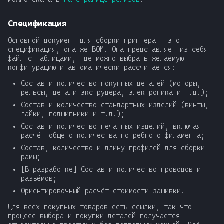
т
Спецификация
а
Основной документ для сборки принтера - это
т
спецификация, она же BOM. Она представляет из себя
файл с таблицами, где можно выбрать желаемую
ь
конфигурацию и автоматически рассчитается:
д
Состав и количество покупных деталей (моторы,
рельсы, детали экструдера, электроника и т.д.);
л
Состав и количество стандартных изделий (винты,
гайки, подшипники и т.д.);
я
Состав и количество печатных изделий, включая
п
расчёт общего количества потребного филамента;
Состав, количество и длину профилей для сборки
о
рамы;
и
[В разработке] Состав и количество проводов и
разъёмов;
с
Ориентировочный расчёт стоимости зашивки.
к
Для всех покупных товаров есть ссылки, так что
процесс выбора и покупки деталей получается
а