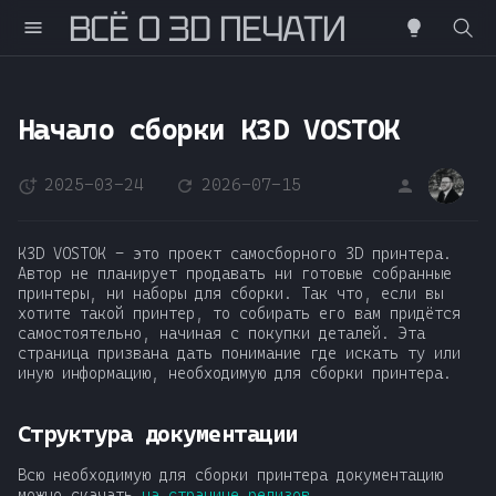
ВСË О 3D ПЕЧАТИ
Н
а
Начало сборки K3D VOSTOK
ч
2025-03-24
2026-07-15
DS
н
и
K3D VOSTOK - это проект самосборного 3D принтера.
т
Автор не планирует продавать ни готовые собранные
принтеры, ни наборы для сборки. Так что, если вы
е
хотите такой принтер, то собирать его вам придётся
самостоятельно, начиная с покупки деталей. Эта
п
страница призвана дать понимание где искать ту или
иную информацию, необходимую для сборки принтера.
е
Структура документации
ч
а
Всю необходимую для сборки принтера документацию
можно скачать
на странице релизов
.