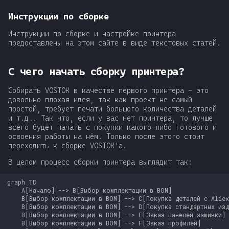
Инструкции по сборке
Инструкции по сборке и настройке принтера
предоставлены на этом сайте в виде текстовых статей.
С чего начать сборку принтера?
Собирать VOSTOK в качестве первого принтера - это
довольно плохая идея, так как проект не самый
простой, требует печати большого количества деталей
и т.д.. Так что, если у вас нет принтера, то лучше
всего будет начать с покупки какого-либо готового и
освоения работы на нём. Только после этого стоит
переходить к сборке VOSTOK'а.
В целом процесс сборки принтера выглядит так:
graph TD

    A[Начало] --> B[Выбор комплектации в BOM]

    B[Выбор комплектации в BOM] --> C[Покупка деталей с Aliexp
    B[Выбор комплектации в BOM] --> D[Покупка стандартных изде
    B[Выбор комплектации в BOM] --> E[Заказ панелей зашивки]

    B[Выбор комплектации в BOM] --> F[Заказ профилей]
