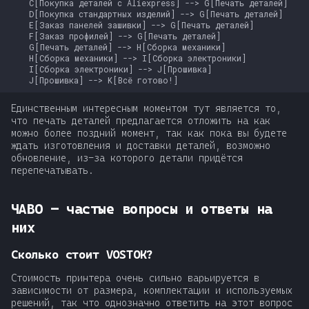
    C[Покупка деталей с Aliexpress] --> G[Печать деталей]

    D[Покупка стандартных изделий] --> G[Печать деталей]

    E[Заказ панелей зашивки] --> G[Печать деталей]

    F[Заказ профилей] --> G[Печать деталей]

    G[Печать деталей] --> H[Сборка механики]

    H[Сборка механики] --> I[Сборка электроники]

    I[Сборка электроники] --> J[Прошивка]

    J[Прошивка] --> K[Всё готово!]
Единственным интересным моментом тут является то,
что печать деталей предлагается отложить на как
можно более поздний момент, так как пока вы будете
ждать изготовления и доставки деталей, возможно
обновление, из-за которого детали придётся
перепечатывать.
ЧАВО - частые вопросы и ответы на
них
Сколько стоит VOSTOK?
Стоимость принтера очень сильно варьируется в
зависимости от размера, комплектации и используемых
решений, так что однозначно ответить на этот вопрос