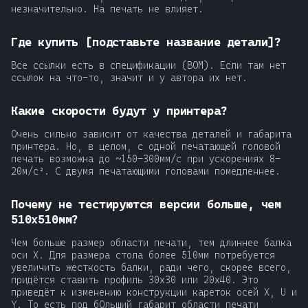
незначительно. На печать не влияет.
Где купить [подставьте название детали]?
Все ссылки есть в спецификации (BOM). Если там нет
ссылок на что-то, значит и у автора их нет.
Какие скорости будут у принтера?
Очень сильно зависит от качества деталей и габарита
принтера. Но, в целом, с одной печатающей головой
печать возможна до ~150-300мм/с при ускорениях 8-
20м/с². С двумя печатающими головами помедленнее.
Почему не тестируются версии больше, чем
510x510мм?
Чем больше размер области печати, тем длиннее балка
оси X. Для размера стола более 510мм потребуется
увеличить жесткость балки, ради чего, скорее всего,
придётся ставить профиль 30x30 или 20x40. Это
приведёт к изменению конструкции кареток осей X, U и
Y. То есть под бОльший габарит области печати