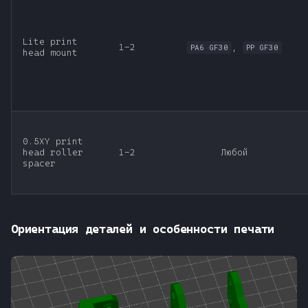
т
а
Lite print
1-2
,
PA6 GF30
PP GF30
head mount
т
ь
д
л
0.5XY print
head roller
1-2
Любой
я
spacer
п
о
Ориентация деталей и особенности печати
и
с
к
а