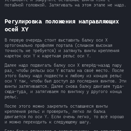
потайной головкой. Затягивать на этом этапе не надо.
Регулировка положения направляющих
осей XY
В первую очередь стоит выставить балку оси Х
ортогонально профилям портала (слишком высокая
точность не требуется) и затянуть винты крепления
кареток оси Y к кареткам рельс оси Y.
Далее надо подвигать балку оси Х вперёд-назад пару
раз, чтобы рельсы оси Y встали на своё место. После
этого балку надо подвести к любому из концов рельс
оси Y так, чтобы был доступ до последних винтов. Эти
винты затягиваются. Далее снова балку двигаем туда-
сюда-туда, и затягиваем по винтику у другого конца
рельс.
После этого можно закрепить оставшиеся винты
крепления рельс и проверить, легко ли балка
двигается по оси Y. Если очень легко, то всё хорошо
и можно переходить к следующему шагу.