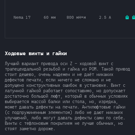
Nema 17
60 мм
800 мН*м
2.5 А
Ходовые винты и гайки
Лучший вариант привода оси Z - ходовой винт с
трапецеидальной резьбой и гайка из POM. Такой привод
стоит дешево, очень надежен и не даёт никаких
дефектов печати, если ничего не сломано и не
допущено конструктивных ошибок в установке. Винт с
латунной гайкой работает сопоставимо, но допускает
достаточно большой люфт, который в обычных условиях
выбирается массой балки или стола, но, изредка,
может давать дефекты на печати. Антилюфтовые гайки
(с подпружиненным элементом) либо не дают никаких
улучшений, либо могут давать дефекты сами по себе.
Винты с тефлоновым покрытием не лучше обычных, но
стоят заметно дороже.