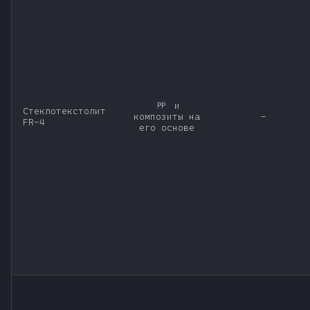
и
PP
Стеклотекстолит
композиты на
-
FR-4
его основе