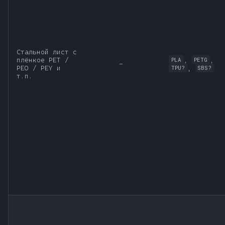
Стальной лист с
плёнкое PET /
,
,
PLA
PETG
-
PEO / PEY и
,
TPU?
SBS?
т.п.