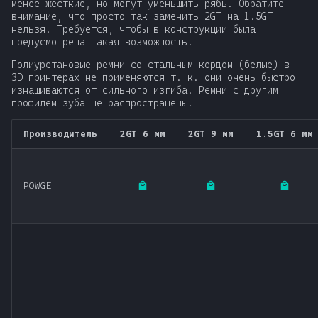
менее жёсткие, но могут уменьшить рябь. Обратите
внимание, что просто так заменить 2GT на 1.5GT
нельзя. Требуется, чтобы в конструкции была
предусмотрена такая возможность.
Полиуретановые ремни со стальным кордом (белые) в
3D-принтерах не применяются т. к. они очень быстро
изнашиваются от сильного изгиба. Ремни с другим
профилем зуба не распространены.
Производитель
2GT 6 мм
2GT 9 мм
1.5GT 6 мм
POWGE