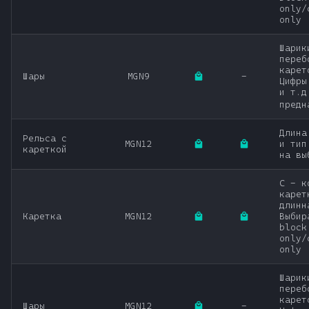
only/
only
Шарик
переб
карет
Шары
MGN9
-
Цифры
и т.д
предн
Длина
Рельса с
MGN12
и тип
кареткой
на вы
C - к
карет
длинн
Каретка
MGN12
Выбир
block
only/
only
Шарик
переб
карет
Шары
MGN12
-