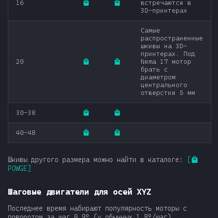
16
встречаются в
3D-принтерах
Самые
распространенные
шкивы на 3D-
принтерах. Под
20
Nema 17 мотор
брать с
диаметром
центрального
отверстия 5 мм
30-38
40-48
Шкивы другого размера можно найти в каталоге:
[
POWGE]
Шаговые двигатели для осей XYZ
Последнее время набирают популярность моторы с
поворотом за шаг 0.9° (у обычных 1.8°/шаг).