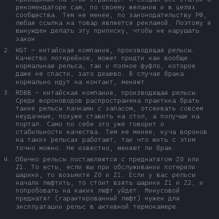
рекомендаторе сам, по своему желанию и в целях
сообщества. Тем не менее, по законодательству РФ,
любая ссылка на товар является рекламой. Поэтому я
вынужден делать эту приписку, чтобы не нарушать
закон
KGT - китайская компания, производящая рельсы.
Качество лотерейное, может придти как вообще
нормальная рельса, так и полное фуфло, которое
даже не спасти, зато дешево. В случае брака
нормально идут на контакт, меняют.
RDBB - китайская компания, производящая рельсы.
Среди вороноводов распространена практика брать
такие рельсы пачками с запасом, отсеивать совсем
неудачные, похуже ставить на стол, а получше на
портал. Само по себе это уже говорит о
стабильности качества. Тем не менее, куча воронов
на таких рельсах работают, так что жить с этим
точно можно. Не известно, меняют ли брак.
Обычно рельсы поставляются с преднатягом Z0 или
Z1. То есть, если вы при обслуживании потеряли
шарики, то возьмите Z0 и Z1. Если у вас рельсы
начали люфтить, то стоит взять шарики Z1 и Z2, и
попробовать на каких люфт уйдёт. Минусовой
преднатяг (гарантированный люфт) нужен для
эксплуатации рельс в активной термокамере.