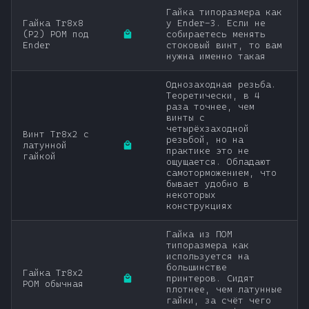
Гайка типоразмера как
Гайка Tr8x8
у Ender-3. Если не
(P2) POM под
собираетесь менять
Ender
стоковый винт, то вам
нужна именно такая
Однозаходная резьба.
Теоретически, в 4
раза точнее, чем
винты с
четырёхзаходной
Винт Tr8x2 с
резьбой, но на
латунной
практике это не
гайкой
ощущается. Обладают
самоторможением, что
бывает удобно в
некоторых
конструкциях
Гайка из ПОМ
типоразмера как
используется на
большинстве
Гайка Tr8x2
принтеров. Сидят
POM обычная
плотнее, чем латунные
гайки, за счёт чего