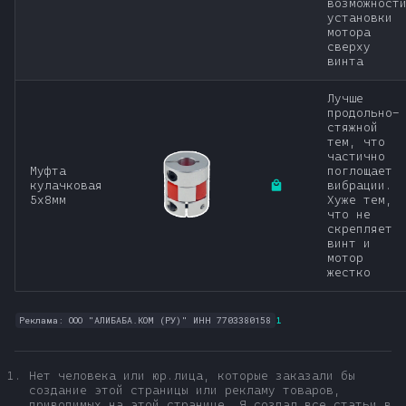
возможност
установки
мотора
сверху
винта
Лучше
продольно-
стяжной
тем, что
частично
Муфта
поглощает
кулачковая
вибрации.
5х8мм
Хуже тем,
что не
скрепляет
винт и
мотор
жестко
Реклама: ООО "АЛИБАБА.КОМ (РУ)" ИНН 7703380158
1
Нет человека или юр.лица, которые заказали бы
создание этой страницы или рекламу товаров,
приводимых на этой странице. Я создал все статьи в