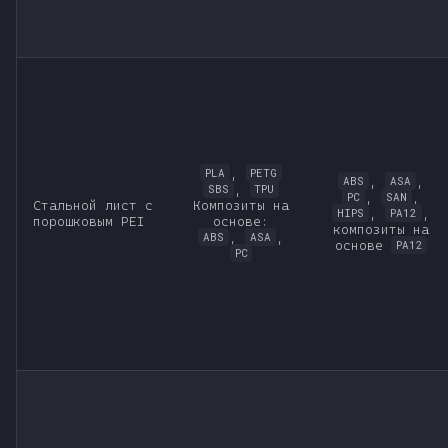
,
PLA
PETG
,
,
ABS
ASA
,
SBS
TPU
,
,
PC
SAN
Стальной лист с
Композиты на
,
,
HIPS
PA12
порошковым PEI
основе:
композиты на
,
,
ABS
ASA
основе
PA12
PC