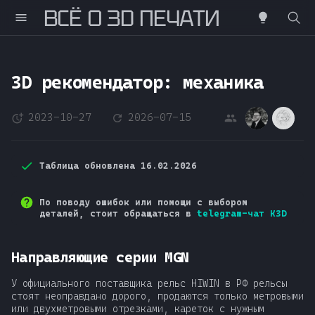
ВСË О 3D ПЕЧАТИ
Н
а
3D рекомендатор: механика
ч
2023-10-27
2026-07-15
DS
AM
н
и
Таблица обновлена 16.02.2026
т
е
По поводу ошибок или помощи с выбором
деталей, стоит обращаться в
telegram-чат K3D
п
е
Направляющие серии MGN
ч
У официального поставщика рельс HIWIN в РФ рельсы
стоят неоправдано дорого, продаются только метровыми
а
или двухметровыми отрезками, кареток с нужным