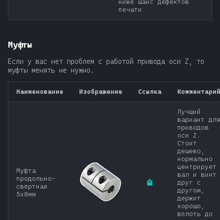
ниже шанс дефектов
печати
Муфты
Если у вас нет проблем с работой привода оси Z, то
муфты менять не нужно.
Наименование
Изображение
Ссылка
Комментари
Лучший
вариант дл
приводов
оси Z.
Стоит
дешево,
нормально
центрирует
Муфта
вал и винт
продольно-
друг с
свёртная
другом,
5х8мм
держит
хорошо,
вплоть до