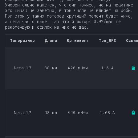
Умозрительно кажется, что они точнее, но на практике
это никак не заметно, в том числе не влияет на рябь.
При этом у таких моторов крутящий момент будет ниже,
а цена часто выше. Так что я моторы 0.9°/шаг не
рекомендую и ссылок на них не даю.
Типоразмер
Длина
Кр.момент
Ток_RMS
Ссыл
Nema 17
38 мм
420 мН*м
1.5 А
Nema 17
48 мм
440 мН*м
1.68 А