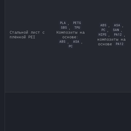
,
PLA
PETG
,
,
ABS
ASA
,
SBS
TPU
,
,
PC
SAN
Стальной лист с
Композиты на
,
,
HIPS
PA12
плёнкой PEI
основе:
композиты на
,
,
ABS
ASA
основе
PA12
PC