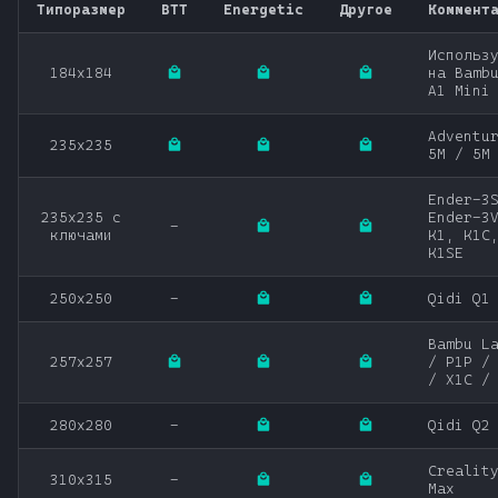
Типоразмер
BTT
Energetic
Другое
Коммент
Использ
184х184
на Bamb
A1 Mini
Adventu
235x235
5M / 5M
Ender-3
235x235 с
Ender-3
-
ключами
K1, K1C
K1SE
250x250
-
Qidi Q1
Bambu L
257x257
/ P1P /
/ X1C /
280x280
-
Qidi Q2
Crealit
310x315
-
Max