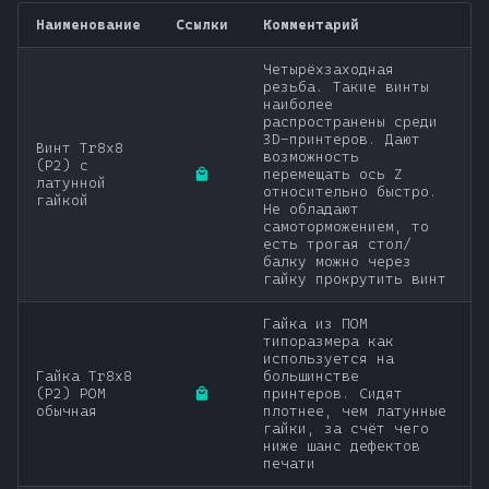
Наименование
Ссылки
Комментарий
Четырёхзаходная
резьба. Такие винты
наиболее
распространены среди
3D-принтеров. Дают
Винт Tr8x8
возможность
(P2) с
перемещать ось Z
латунной
относительно быстро.
гайкой
Не обладают
самоторможением, то
есть трогая стол/
балку можно через
гайку прокрутить винт
Гайка из ПОМ
типоразмера как
используется на
Гайка Tr8x8
большинстве
(P2) POM
принтеров. Сидят
обычная
плотнее, чем латунные
гайки, за счёт чего
ниже шанс дефектов
печати