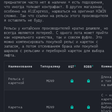
преднатягом часто нет в наличии + есть подозрения,
т
что иногда толкают контрафакт. В других магазинах,
особенно на AliExpress, нарваться на оригинал HIWIN
а
сложно. Так что ссылки на рельсы этого производителя
я оставлять не буду.
т
Рельсы у китайских производителей кратно дешевле, но
ь
всегда являются лотереей. С одного лота может прийти
как нормального качества, так и совсем фуфло. Это
д
можно компенсировать покупкой рельс и кареток с
запасом, а потом отсеиванием брака или покупкой
л
шариков с рельсами и переборкой кареток для выбора
люфта.
я
п
Наименование
Типоразмер
Комме
2
3
KGT
RDBB
о
Длина
Рельса с
MGN9
и тип
кареткой
и
на вы
с
C - к
карет
к
длинн
Каретка
MGN9
Выбир
block
а