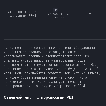
и
PP
Стальной лист с
композиты на
-
наклеенным FR-4
его основе
Т. к. почти все современные принтеры оборудованы
магнитным основанием на столе, то смысла
использовать стёкла и стеклотестолит мало. Из
стальных листов наиболее универсальным будет
являться лист c двухсторонним порошковым PEI. Всё,
что липнет на это покрытие, можно будет печатать без
клея. Если понадобится печатать тем, что не липнет,
то можно будет намазать одну из сторон листа
подходящим клеем. Если планируете печатать
полипропиленом, то докупить еще лист с FR-4.
Стальной лист с порошковым PEI