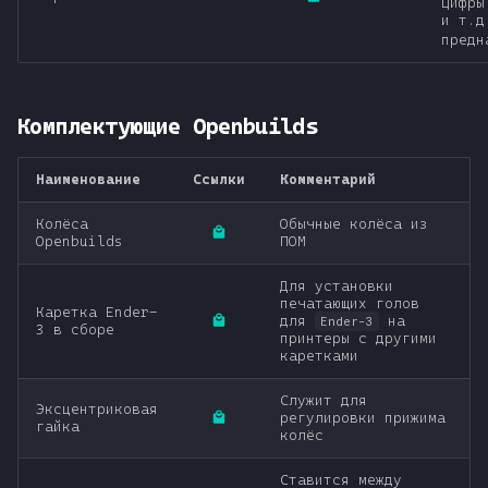
Цифры
и т.д
предн
Комплектующие Openbuilds
Наименование
Ссылки
Комментарий
Колёса
Обычные колёса из
Openbuilds
ПОМ
Для установки
печатающих голов
Каретка Ender-
для
на
Ender-3
3 в сборе
принтеры с другими
каретками
Служит для
Эксцентриковая
регулировки прижима
гайка
колёс
Ставится между