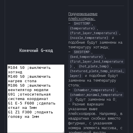
Поддерживаемые
плейсхолдеры:
-
,
$HOTTEMP
,
{temperature}
,
{first_layer_temperature}
и
{nozzle_temperature}
подобные будут заменены на
температуру хотэнда;
Конечный G-код
-
,
$BEDTEMP
,
{bed_temperature}
{first_layer_bed_temperature
,
,
}
{hot_plate_temp}
{textured_plate_temp_initial_
и подобные будут
layer}
заменены на температуру
стола;
-
,
{chamber_temperature}
{chamber_minimal_temperature
будут заменены на 0;
}
- Разные вариации
указанных выше
плейсхолдеров. Например, в
квадратных скобках вместо
фигурных, с указанием
номера элемента массива, с
арифметикой внутри