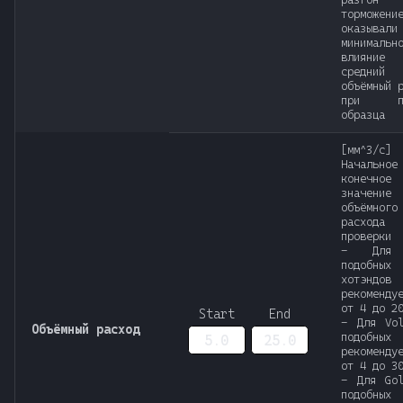
торможени
оказывали
минимальн
влияни
средний
объёмный 
при пе
образца
[мм^3/с]
Начальн
конечное
значение
объёмного
расхода
проверки
- Для
подобных
хотэндов
рекоменду
от 4 до 2
Start
End
- Для Vol
Объёмный расход
подобных
рекоменду
от 4 до 3
- Для Gol
подобных