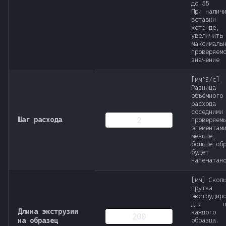
до 55
При налич
встав
хотэнде, 
увеличить
максималь
проверяем
значение
[мм^3/с]
Разница
объёмного
расхода 
соседними
Шаг расхода
проверяем
элементам
меньше,
больше об
будет
напечатан
[мм] Скол
прутка 
экструдир
для пе
Длина экструзии
каждого
на образец
образца.