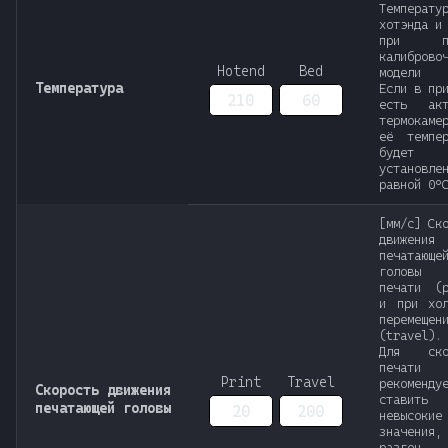
Температу
хотэнда и
при пе
калиброво
Hotend
Bed
модели
Температура
Если в пр
есть акт
термокаме
её темпер
будет
установле
равной 0°
[мм/с] Ск
движения
печатающе
головы
печати (p
и при хол
перемещен
(travel).
Для ско
печати
Print
Travel
рекоменду
Скорость движения
ставить
печатающей головы
невысокие
значения,
разго