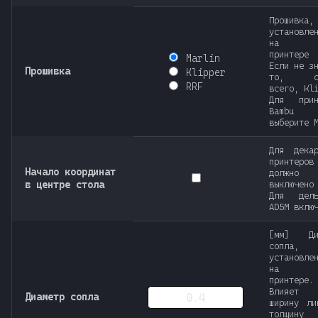
т
Прошивка,
установле
а
на ва
принтере
Marlin
т
Если не з
Прошивка
Klipper
то, ск
ь
RRF
всего, Kl
Для прин
Bambu
д
выберите 
л
Для декар
принтеров
я
Начало координат
должно 
в центре стола
выключено
п
Для дел
AD5M вклю
о
[мм] Ди
и
сопла,
установле
с
на ва
принтере.
к
Влияе
Диаметр сопла
ширину ли
толщину
а