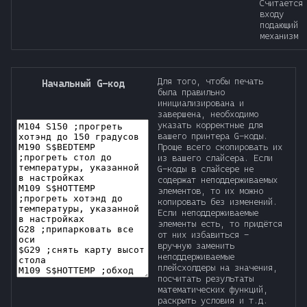
Считает
вход
подающий
механизм
Для того, чтобы печать
Начальный G-код
была правильно
инициализирована и
завершена, необходимо
указать корректные для
вашего принтера G-коды.
Проще всего скопировать их
из вашего слайсера. Если
G-коды в слайсере не
содержат неподдерживаемых
элементов, то их можно
копировать без изменений.
Если неподдерживаемые
элементы есть, то придётся
от них избавиться -
вручную заменить
неподдерживаемые
плейсхолдеры на значения,
посчитать результаты
математических функций,
раскрыть условия и т.д.