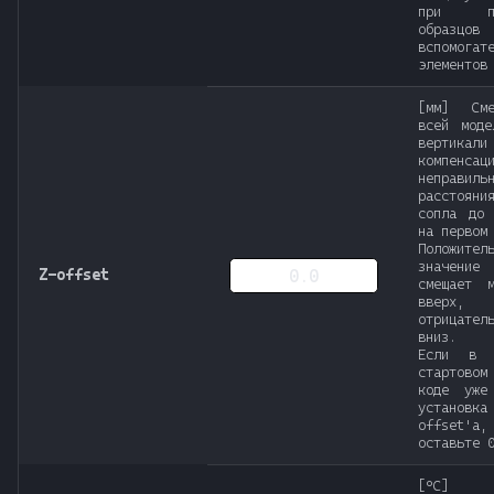
при пе
образц
вспомогат
элементов
[мм] Сме
всей моде
вертикал
компенсац
неправиль
расстоян
сопла до 
на первом
Положител
значение
Z-offset
смещает м
вверх,
отрицател
вниз.
Если в 
стартов
коде уже
установ
offset'
оставьте 
[°C]