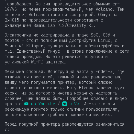
термобарьер. Хотэнд производительнее обычных cr-
10/V6, но менее производительный, чем Volcano. Тем
не менее, Volcano ставится как родной. Обдув на
2x4015 по производительности сопоставим с
охлаждением Bambu Lab P1S/Creality K1.
Электроника не кастрирована в плане SoC, ОЗУ и
портов + стоит полноценный дистрибутив Linux, с
"чистым" Klipper, функциональным веб-интерфейсом и
т.д. Единственный минус - в стоке подключение к сети
только проводом. Но это решается покупкой и
установкой Wi-Fi адаптера.
Механика спорная. Конструкция взята у Ender-3, где
отличается простотой, тишиной и настраиваемостью,
ввиду чего получается принтер, который сложно
сломать и легко починить. Но у Elegoo наличествует
косяк, из-за которого иногда механику настроить
сложнее, чем должно быть. Подробнее описано в видео
про это
на YouTube
/
в Vk
. Из-за этого я
рекомендую принтер только опытным пользователям,
которым описанная проблема покажется мелочью.
Перед покупкой принтера рекомендуется ознакомиться
с: