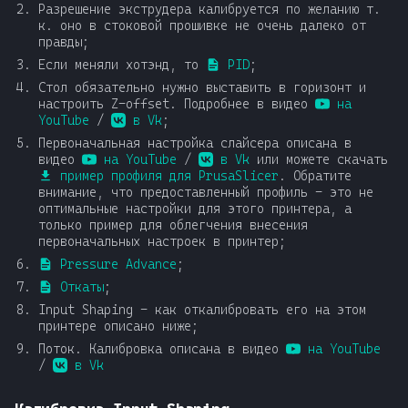
Разрешение экструдера калибруется по желанию т.
к. оно в стоковой прошивке не очень далеко от
правды;
Если меняли хотэнд, то
PID
;
Стол обязательно нужно выставить в горизонт и
настроить Z-offset. Подробнее в видео
на
YouTube
/
в Vk
;
Первоначальная настройка слайсера описана в
видео
на YouTube
/
в Vk
или можете скачать
пример профиля для PrusaSlicer
. Обратите
внимание, что предоставленный профиль - это не
оптимальные настройки для этого принтера, а
только пример для облегчения внесения
первоначальных настроек в принтер;
Pressure Advance
;
Откаты
;
Input Shaping - как откалибровать его на этом
принтере описано ниже;
Поток. Калибровка описана в видео
на YouTube
/
в Vk