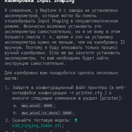
Калибровка Input Shaping
К сожалению, у Neptune 4 с завода не установлено
акселерометров, которые могли бы помочь
откалибровать Input Shaping в полуавтоматическом
режиме. Физически возможно установить эти
акселерометры самостоятельно, но я не вижу в этом
большого смысла т. к. время и сил на установку
акселерометра нужно не меньше, чем на калибровку IS
вручную. Поэтому я буду описывать только процесс
ручной калибровки. Если же вы захотите установить
акселерометры, то вам необходимо будет найти
инструкцию самостоятельно.
Для калибровки вам понадобится сделать несколько
шагов:
Зайдите в конфигурационный файл принтера (в веб-
интерфейсе конфигурация -> printer.cfg ) и
внесите следующие изменения в раздел [printer]:
;
max_accel: 8000
;
max_accel_to_decel: 8000
Скачайте тестовую модель:
k3d_ringing_tower.stl
;