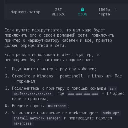
ZBT
1500р; 4
Маршрутизатор
WE1626
OZON
порта
Если купите маршрутизатор, то вам надо будет
подключить его к своей домашней сети, подключить
принтер к маршрутизатору кабелем и всё, принтер
должен определяться в сети.
Если решили использовать Wi-Fi адаптер, то
необходимо будет настроить подключение:
Подключите принтер к роутеру кабелем;
Откройте в Windows - powershell, в Linux или Mac
- терминал;
Подключитесь к принтеру с помощью команды
ssh
, где
- IP адрес
mks@xxx.xxx.xxx.xxx
xxx.xxx.xxx.xxx
вашего принтера;
Введите пароль
;
makerbase
Установите приложение network-manager:
sudo apt
и подтвердите паролем
install network-manager
;
makerbase