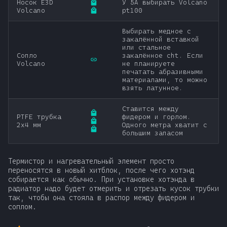
Носок E3D
У 5А выбирать Volcano
Volcano
pt100
Выбирать медное с
закалённой вставкой
или стальное
Сопло
закалённое cht. Если
Volcano
не планируете
печатать абразивными
материалами, то можно
взять латунное.
Ставится между
PTFE трубка
фидером и горлом.
2x4 мм
Одного метра хватит с
большим запасом
Термистор и нагревательный элемент просто
переносятся в новый хитблок, после чего хотэнд
собирается как обычно. При установке хотэнда в
радиатор надо будет отмерить и отрезать кусок трубки
так, чтобы она стояла в распор между фидером и
соплом.