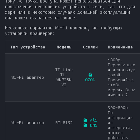
тому же точка доступа может использоваться для
подключения нескольких устройств к сети, так что для
ферм или в некоторых случаях домашней эксплуатации
она может оказаться выгоднее.
Несколько вариантов Wi-Fi модемов, не требующих
установки драйверов:
Тип устройства
Модель
Ссылки
Примечание
~800р.
Персонально
TP-Link
я использую
TL-
такой.
Wi-Fi адаптер
WN725N
OZON
Проверяйте,
V2
чтобы
версия была
именно 2
300-800р.
По
информации
Ali
Wi-Fi адаптер
RTL8192
из
DNS
интернета,
должен
работать