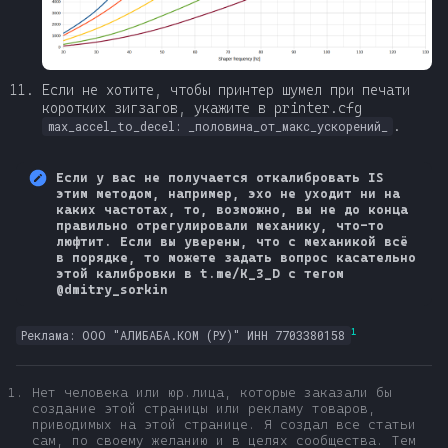
Если не хотите, чтобы принтер шумел при печати
коротких зигзагов, укажите в printer.cfg
.
max_accel_to_decel: _половина_от_макс_ускорений_
Если у вас не получается откалибровать IS
этим методом, например, эхо не уходит ни на
каких частотах, то, возможно, вы не до конца
правильно отрегулировали механику, что-то
люфтит. Если вы уверены, что с механикой всё
в порядке, то можете задать вопрос касательно
этой калибровки в t.me/K_3_D с тегом
@dmitry_sorkin
1
Реклама: ООО "АЛИБАБА.КОМ (РУ)" ИНН 7703380158
Нет человека или юр.лица, которые заказали бы
создание этой страницы или рекламу товаров,
приводимых на этой странице. Я создал все статьи
сам, по своему желанию и в целях сообщества. Тем