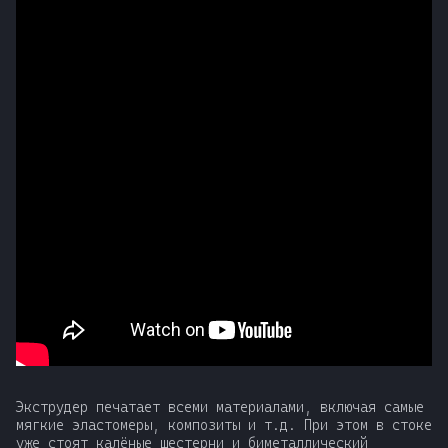
т
а
т
ь
д
л
я
п
о
и
с
Экструдер печатает всеми материалами, включая самые
к
мягкие эластомеры, композиты и т.д. При этом в стоке
уже стоят калёные шестерни и биметаллический
а