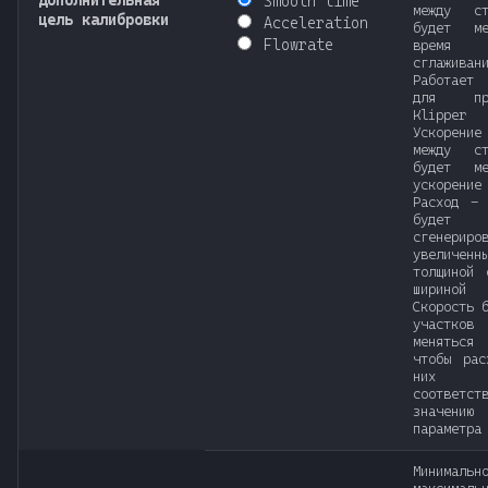
Дополнительная
Smooth time
между ст
цель калибровки
Acceleration
будет ме
Flowrate
время
сглаживан
Работает 
для про
Klipper
Ускоре
между ст
будет ме
ускорение
Расход - 
будет
сгенериро
увеличенн
толщиной 
шириной 
Скорость 
участков
меняться
чтобы рас
них
соответст
значению
параметра
Минималь