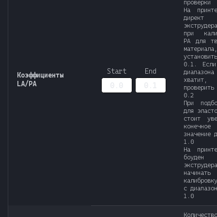
проверки
На принт
директ
экструдер
при кали
PA для тв
материала
установит
0.1. Если
Start
End
диапазо
Коэффициенты
хватит
LA/PA
проверить
0.2
При подб
для эласт
стоит уве
конечное
значение 
1.0
На принт
боуден
экструдер
начинать
калибровк
с диапазо
1.0
Количеств