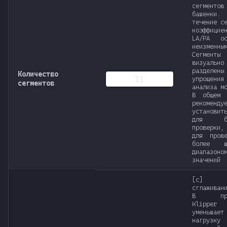
сегментов
башенк
течение с
коэффицие
LA/PA ос
неизменны
Сегменты
визуально
разделен
Количество
упрощения
сегментов
анализа м
В общем 
рекоменду
установи
для бы
проверки,
для пров
более ши
диапазоно
значений
[с] В
сглаживан
В прош
Klipper
уменьшает
нагруз