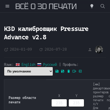
ВСË О 3D ПЕЧАТИ
Н
а
K3D калибровщик Pressure
ч
Advance v2.8
н
2024-01-09
2026-07-28
DS
и
т
Язык:
English
Русский
|
Профиль:
е
п
[мм]
е
декартовы
принте
ч
X
Y
размер о
Размер области
печати п
печати
X/Y
а
Для де