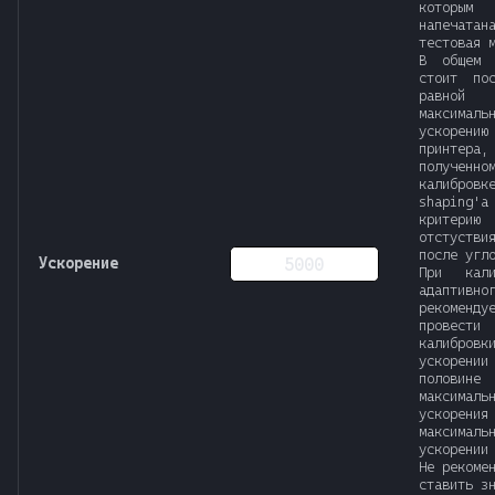
которым 
напечатан
тестовая 
В общем 
стоит пос
равной
максималь
ускорению
принтера,
полученно
калибровк
shaping'а
критерию
отстуств
после угл
Ускорение
При кали
адаптивн
рекоменду
провес
калибровк
ускорении
полови
максималь
ускорения
максималь
ускорении
Не рекоме
ставить з