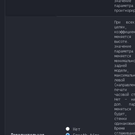
значение
параметра
проигнори
При всех
целях,
коэффици
меняет
высот
значение
параметра
меняет
минимальн
задней с
модели
максималь
левой с
(направле
печат
часовой с
Нет - ни
доп. пар
менять
будет,
стенки
одинаковы
Время
Нет
сглажива