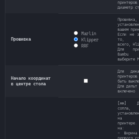
принте
т
диаметр с
а
Прошивка,
установле
т
вашем при
Marlin
Если не з
ь
Прошивка
то, ск
Klipper
всего, Kl
RRF
д
Для прин
Bambu
выберите 
л
я
Для дека
принтеров
Начало координат
быть выкл
п
в центре стола
Для дельт
включено
о
[мм] Ди
и
сопла,
установле
с
на в
принтере.
к
на:
- Ширина
первого с
а