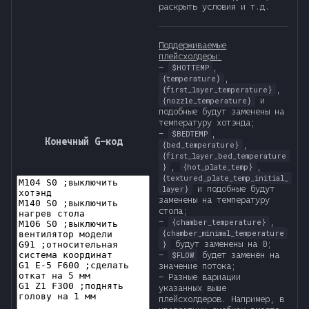
раскрыть условия и т.д.
Поддерживаемые
плейсхолдеры:
-
,
$HOTTEMP
,
{temperature}
,
{first_layer_temperature}
и
{nozzle_temperature}
подобные будут заменены на
температуру хотэнда;
-
,
$BEDTEMP
Конечный G-код
,
{bed_temperature}
{first_layer_bed_temperature
,
,
}
{hot_plate_temp}
{textured_plate_temp_initial_
и подобные будут
layer}
заменены на температуру
стола;
-
,
{chamber_temperature}
{chamber_minimal_temperature
будут заменены на 0;
}
-
будет заменён на
$FLOW
значение потока;
- Разные вариации
указанных выше
плейсхолдеров. Например, в