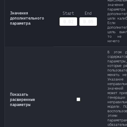
максималь
значение
параметра
Значения
Start
End
дополните
дополнительного
цели кали
Если
параметра
дополните
цель выкл
то не д
ничего
В этом р
содержатс
параметры
которые р
пользоват
менять не
Указание
неправиль
значений
может при
Показать
генерации
расширенные
неправиль
параметры
модели. П
воспользо
этими
параметра
обязатель