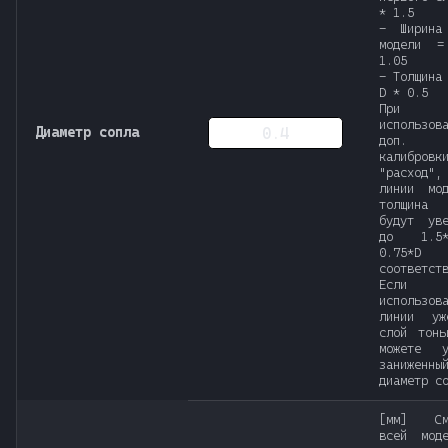
* 1.5
- Ширина
модели 
1.05
- Толщина
D * 0.5
При
использов
Диаметр сопла
доп. 
калибровк
"расход",
линии мо
толщина
будут уве
до 1.5
0.75*D
соответст
Если х
использов
линии уж
слой тонь
можете у
заниженны
диаметр с
[мм] Сме
всей мод