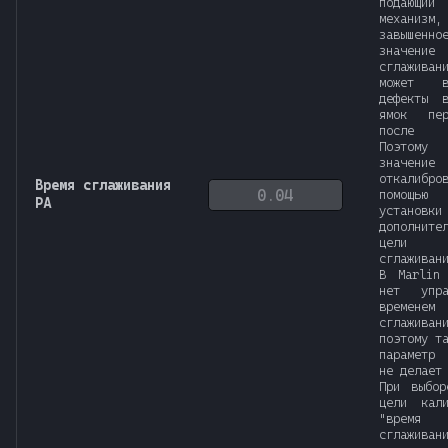
подающий
механиз
завышенно
значение
сглаживан
может вы
дефекты 
ямок пе
после 
Поэтом
значение
откалибро
Время сглаживания
помощью
PA
установки
дополните
цели "
сглаживан
В Marlin
нет упра
временем
сглаживан
поэтому т
параметр 
не делает
При выбор
цели кали
"время
сглаживан