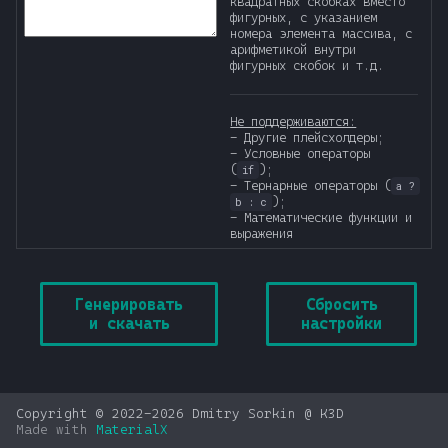
квадратных скобках вместо
фигурных, с указанием
номера элемента массива, с
арифметикой внутри
фигурных скобок и т.д.
Не поддерживаются:
- Другие плейсхолдеры;
- Условные операторы
(
);
if
- Тернарные операторы (
a ?
);
b : c
- Математические функции и
выражения
Генерировать
Сбросить
и скачать
настройки
Copyright © 2022-2026 Dmitry Sorkin @ K3D
Made with
MaterialX
К началу