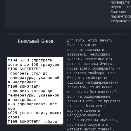
проверьте
перед пе
Значения
параметр
сохраняют
Для того, чтобы печать
Начальный G-код
была правильно
инициализирована и
завершена, необходимо
указать корректные для
вашего принтера G-коды.
Проще всего скопировать их
из вашего слайсера. Если
G-коды в слайсере не
содержат неподдерживаемых
элементов, то их можно
копировать без изменений.
Если неподдерживаемые
элементы есть, то придётся
от них избавиться -
вручную заменить
неподдерживаемые
плейсхолдеры на значения,
посчитать результаты
математических функций,