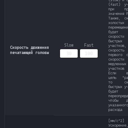
(fast) уч
при про
значения 
Также, ск
холостых
перемещен
будет 
скорости 
быстрых
Slow
Fast
участк
Скорость движения
скорость 
печатающей головы
первого 
скорости 
медленных
участков
Если вы
цель "ра
то ско
быстрых у
будет
переопред
чтобы до
указанног
расхода
[мм/с^2]
Ускорен