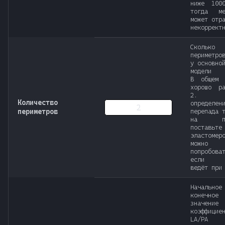
ниже 100
тогда ме
может отр
некоррект
Сколько
периметро
у основно
модели
В общем 
хорошо ра
2. 
Количество
определен
периметров
перепада 
на про
поставьте
эластомер
можно
попробова
если м
ведёт при
Началь
конечное
значение
коэффицие
LA/PA